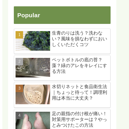
Popular
生青のりは洗う？洗わな
い？風味を損なわずにおい
しくいただくコツ
ペットボトルの底の苔？
藻？緑のアレをキレイにす
る方法
水切りネットと食品衛生法
｜ちょっと待って！調理利
用は本当に大丈夫？
足の親指の付け根が痛い！
対策用サポーターは？やっ
とみつけたこの方法