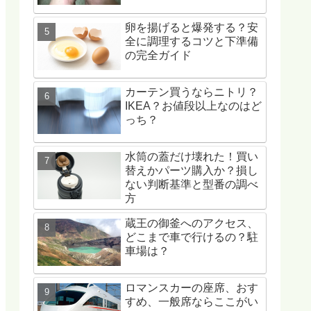
卵を揚げると爆発する？安
全に調理するコツと下準備
の完全ガイド
カーテン買うならニトリ？
IKEA？お値段以上なのはど
っち？
水筒の蓋だけ壊れた！買い
替えかパーツ購入か？損し
ない判断基準と型番の調べ
方
蔵王の御釜へのアクセス、
どこまで車で行けるの？駐
車場は？
ロマンスカーの座席、おす
すめ、一般席ならここがい