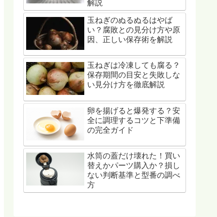
解説
玉ねぎのぬるぬるはやば
い？腐敗との見分け方や原
因、正しい保存術を解説
玉ねぎは冷凍しても腐る？
保存期間の目安と失敗しな
い見分け方を徹底解説
卵を揚げると爆発する？安
全に調理するコツと下準備
の完全ガイド
水筒の蓋だけ壊れた！買い
替えかパーツ購入か？損し
ない判断基準と型番の調べ
方