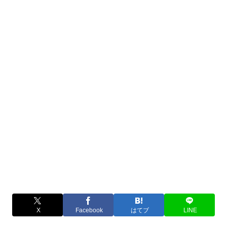
X
Facebook
はてブ
LINE