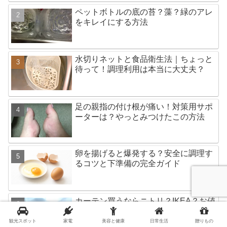
ペットボトルの底の苔？藻？緑のアレ
をキレイにする方法
水切りネットと食品衛生法｜ちょっと
待って！調理利用は本当に大丈夫？
足の親指の付け根が痛い！対策用サポ
ーターは？やっとみつけたこの方法
卵を揚げると爆発する？安全に調理す
るコツと下準備の完全ガイド
カーテン買うならニトリ？IKEA？お値
段以上なのはどっち？
観光スポット
家電
美容と健康
日常生活
贈りもの