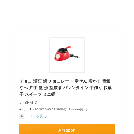
チョコ 湯煎 鍋 チョコレート 湯せん 溶かす 電気
なべ 片手 型 形 型抜き バレンタイン 手作り お菓
子 スイーツ ミニ鍋
JP BRAND
¥2,990
（2026/08/03 04:59時点 | Amazon調べ）
口コミを見る
Amazon