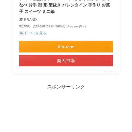
なべ 片手 型 形 型抜き バレンタイン 手作り お菓
子 スイーツ ミニ鍋
JP BRAND
¥2,990
（2026/08/03 04:59時点 | Amazon調べ）
口コミを見る
Amazon
楽天市場
ポチップ
スポンサーリンク