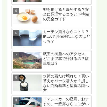
卵を揚げると爆発する？安
全に調理するコツと下準備
の完全ガイド
カーテン買うならニトリ？
IKEA？お値段以上なのはど
っち？
蔵王の御釜へのアクセス、
どこまで車で行けるの？駐
車場は？
水筒の蓋だけ壊れた！買い
替えかパーツ購入か？損し
ない判断基準と型番の調べ
方
ロマンスカーの座席、おす
すめ、一般席ならここがい