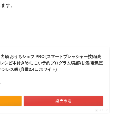
します。
鍋 おうちシェフ PRO [スマートプレッシャー技術(高
0役/レシピ本付き/かしこい予約プログラム/発酵/甘酒/電気圧
テンレス鋼 (容量2.4L, ホワイト)
べ）
楽天市場
ポチップ