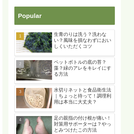
Popular
生青のりは洗う？洗わな
い？風味を損なわずにおい
しくいただくコツ
ペットボトルの底の苔？
藻？緑のアレをキレイにす
る方法
水切りネットと食品衛生法
｜ちょっと待って！調理利
用は本当に大丈夫？
足の親指の付け根が痛い！
対策用サポーターは？やっ
とみつけたこの方法